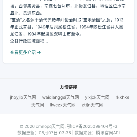
壤，西邻集贤县，南连七台河市，北接友谊县，地理区位承南
启北、贯通东西。
“宝清”之名源于清代光绪年间设治时取“宝地清幽”之意，1913
年正式置县，1949年后隶属松江省，1954年随松江省并入黑
龙江省，1984年起隶属双鸭山市至今。
全县行政区域面积...
查看更多介绍
友情链接
jhpyjip天气网
waiqianggsi天气网
ylxjck天气网
rkkhke
天气网
ilwczx天气网
zttjn天气网
© 2026 cmnopq天气网.
鄂ICP备2025098404号-3
数据更新：08月07日 03:35 | 数据来源：腾讯官网API