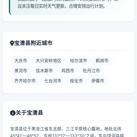
议关注每日实时天气更新，合理安排出行计划。
宝清县附近城市
大庆市
大兴安岭地区
哈尔滨市
鹤岗市
黑河市
佳木斯市
鸡西市
牡丹江市
齐齐哈尔市
七台河市
绥化市
伊春市
关于宝清县
宝清县位于黑龙江省东北部、三江平原核心腹地，地处北纬
45°41′—46°52′、东经131°12′—133°30′之间，东与饶河县接