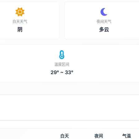
白天天气
夜间天气
阴
多云
温度区间
29° ~ 33°
白天
夜间
气温