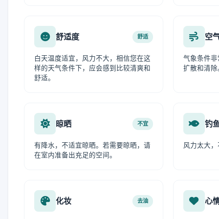
舒适度
空
舒适
白天温度适宜，风力不大，相信您在这
气象条件非
样的天气条件下，应会感到比较清爽和
扩散和清除
舒适。
晾晒
钓
不宜
有降水，不适宜晾晒。若需要晾晒，请
风力太大，
在室内准备出充足的空间。
化妆
心
去油