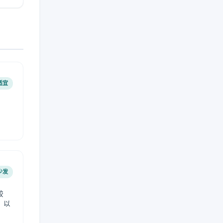
适宜
少发
较
，以