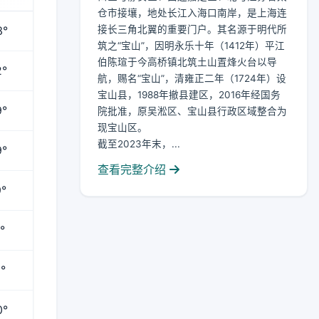
仓市接壤，地处长江入海口南岸，是上海连
3°
接长三角北翼的重要门户。其名源于明代所
筑之“宝山”，因明永乐十年（1412年）平江
伯陈瑄于今高桥镇北筑土山置烽火台以导
2°
航，赐名“宝山”，清雍正二年（1724年）设
宝山县，1988年撤县建区，2016年经国务
9°
院批准，原吴淞区、宝山县行政区域整合为
现宝山区。
截至2023年末，...
9°
查看完整介绍
°
°
°
0°