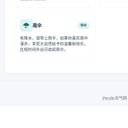
雨伞
带伞
有降水，请带上雨伞，如果你喜欢雨中
漫步，享受大自然给予的温馨和快乐，
在短时间外出可收起雨伞。
jhpyjip天气网