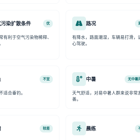
气污染扩散条件
路况
优
常有利于空气污染物稀释、
有降水，路面潮湿，车辆易打滑，
。
心驾驶。
鱼
中暑
不宜
无中暑
不适合垂钓。
天气舒适，对易中暑人群来说非常
善。
情
晨练
较差