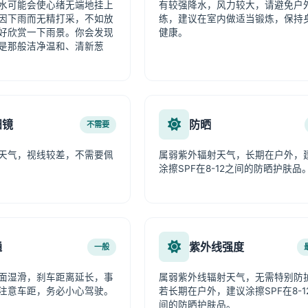
水可能会使心绪无端地挂上
有较强降水，风力较大，请避免户
因下雨而无精打采，不如放
练，建议在室内做适当锻炼，保持
好欣赏一下雨景。你会发现
健康。
是那般洁净温和、清新葱
阳镜
防晒
不需要
天气，视线较差，不需要佩
属弱紫外辐射天气，长期在户外，
涂擦SPF在8-12之间的防晒护肤品
通
紫外线强度
一般
面湿滑，刹车距离延长，事
属弱紫外线辐射天气，无需特别防
注意车距，务必小心驾驶。
若长期在户外，建议涂擦SPF在8-1
间的防晒护肤品。