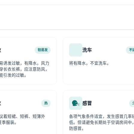
敏
洗车
较易发
不
易诱发过敏，有降水，风力
将有降水，不宜洗车。
穿长衣长裤，应注意防风，
能引发的过敏。
衣
感冒
热
议着短裙、短裤、短薄外
各项气象条件适宜，发生感冒几率
夏季服装。
低。但请避免长期处于空调房间中
防感冒。