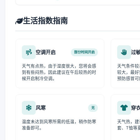
生活指数指南
空调开启
过
部分时间开启
天气有点热，由于湿度很大，您将会感
天气条件较
到有些闷热，因此建议在午后较热的时
较大，最好
候开启制冷空调。
预防感冒可
风寒
穿
无
温度未达到风寒所需的低温，稍作防寒
天气热，建
准备即可。
套、T恤等