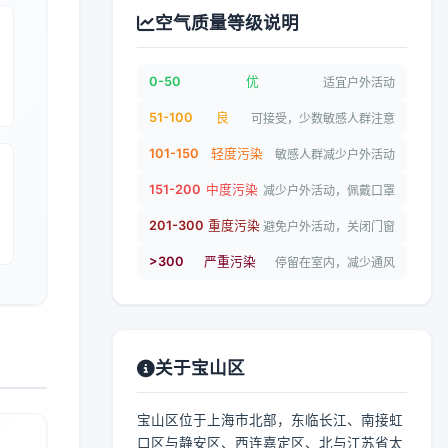
空气质量等级说明
0-50
优
适宜户外活动
51-100
良
可接受，少数敏感人群注意
101-150
轻度污染
敏感人群减少户外活动
151-200
中度污染
减少户外活动，佩戴口罩
201-300
重度污染
避免户外活动，关闭门窗
>300
严重污染
停留在室内，减少通风
关于宝山区
宝山区位于上海市北部，东临长江、南接虹
口区与静安区、西连嘉定区、北与江苏省太