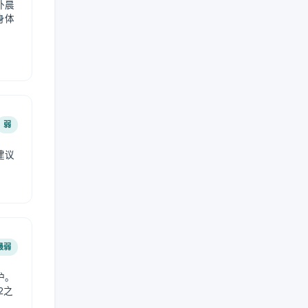
外晨
身体
弱
建议
。
最弱
护。
2之