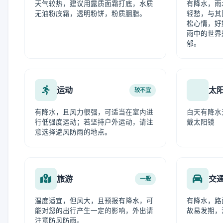
天气较热，建议用露质面霜打底，水质
有降水，雨
无油粉底霜，透明粉饼，粉质胭脂。
轻愁，与其
松心情，好
雨中的世界
郁。
运动
太
较不宜
有降水，且风力很强，可适当在室内进
白天有降水
行低强度运动；若坚持户外运动，请注
戴太阳镜
意选择避风防雨的地点。
旅游
交
一般
温度适宜，但风大，且预报有降水，可
有降水，路
能对您的出行产生一定的影响，外出请
故易发期，
注意防风防雨。