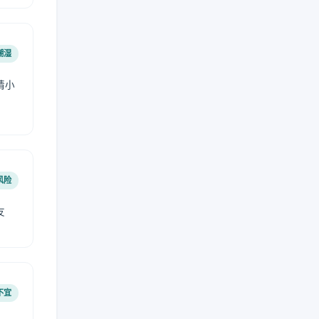
潮湿
请小
风险
友
不宜