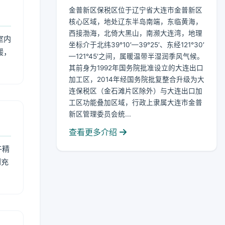
金普新区保税区位于辽宁省大连市金普新区
核心区域，地处辽东半岛南端，东临黄海，
西接渤海，北倚大黑山，南濒大连湾，地理
室内
坐标介于北纬39°10′—39°25′、东经121°30′
暖，
—121°45′之间，属暖温带半湿润季风气候。
其前身为1992年国务院批准设立的大连出口
加工区，2014年经国务院批复整合升级为大
连保税区（金石滩片区除外）与大连出口加
工区功能叠加区域，行政上隶属大连市金普
新区管理委员会统...
查看更多介绍
午精
到充