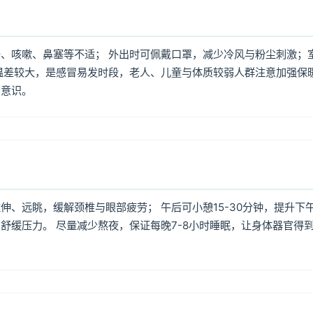
、咳嗽、鼻塞等不适； 外出时可佩戴口罩，减少冷风与粉尘刺激；
温差较大，是感冒易发时段，老人、儿童与体质较弱人群注意加强保
护意识。
、远眺，缓解颈椎与眼部疲劳； 午后可小憩15-30分钟，提升下
舒缓压力。 尽量减少熬夜，保证每晚7-8小时睡眠，让身体器官得