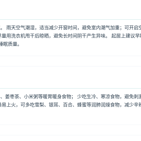
。 雨天空气潮湿，适当减少开窗时间，避免室内潮气加重；可开启
尽量用洗衣机甩干后晾晒，避免长时间阴干产生异味。 起居上建议早
高睡眠质量。
、姜枣茶、小米粥等暖胃暖身食物； 少吃生冷、寒凉食物，避免刺
燥易上火，可多吃雪梨、银耳、百合、蜂蜜等润肺润燥食物，减少辛