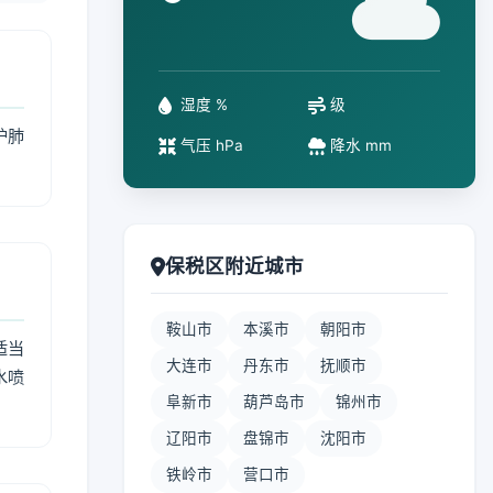
°
湿度 %
级
护肺
气压 hPa
降水 mm
保税区附近城市
鞍山市
本溪市
朝阳市
适当
大连市
丹东市
抚顺市
水喷
阜新市
葫芦岛市
锦州市
辽阳市
盘锦市
沈阳市
铁岭市
营口市