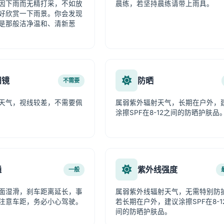
因下雨而无精打采，不如放
晨练，若坚持晨练请带上雨具。
好欣赏一下雨景。你会发现
是那般洁净温和、清新葱
阳镜
防晒
不需要
天气，视线较差，不需要佩
属弱紫外辐射天气，长期在户外，
涂擦SPF在8-12之间的防晒护肤品
通
紫外线强度
一般
面湿滑，刹车距离延长，事
属弱紫外线辐射天气，无需特别防
注意车距，务必小心驾驶。
若长期在户外，建议涂擦SPF在8-1
间的防晒护肤品。