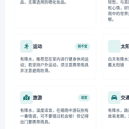
品，无需选用防晒化妆品。
轻愁，与其
松心情，好
雨中的世界
郁。
运动
太
较不宜
有降水，推荐您在室内进行健身休闲运
白天有降水
动；若坚持户外运动，须注意携带雨具
戴太阳镜
并注意避雨防滑。
旅游
交
适宜
有降水，温度适宜，在细雨中游玩别有
有降水，路
一番情调，可不要错过机会呦！但记得
故易发期，
出门要携带雨具。