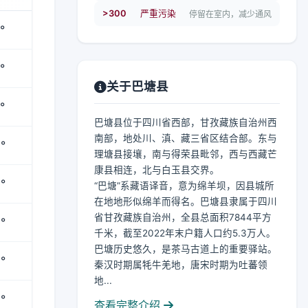
>300
严重污染
停留在室内，减少通风
°
°
关于巴塘县
°
巴塘县位于四川省西部，甘孜藏族自治州西
南部，地处川、滇、藏三省区结合部。东与
°
理塘县接壤，南与得荣县毗邻，西与西藏芒
康县相连，北与白玉县交界。
°
“巴塘”系藏语译音，意为绵羊坝，因县城所
在地地形似绵羊而得名。巴塘县隶属于四川
省甘孜藏族自治州，全县总面积7844平方
°
千米，截至2022年末户籍人口约5.3万人。
巴塘历史悠久，是茶马古道上的重要驿站。
°
秦汉时期属牦牛羌地，唐宋时期为吐蕃领
地...
°
查看完整介绍