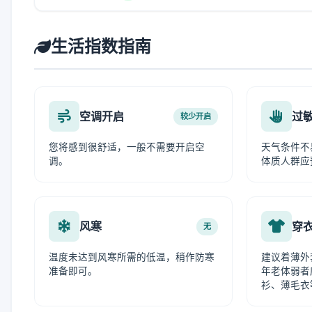
生活指数指南
空调开启
过
较少开启
您将感到很舒适，一般不需要开启空
天气条件不
调。
体质人群应
风寒
穿
无
温度未达到风寒所需的低温，稍作防寒
建议着薄外
准备即可。
年老体弱者
衫、薄毛衣