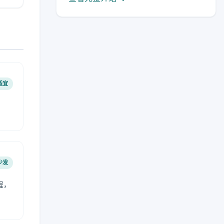
适宜
少发
程，