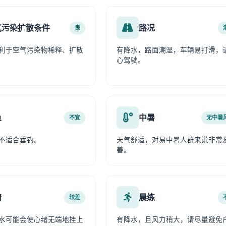
气污染扩散条件
路况
良
利于空气污染物稀释、扩散
有降水，路面潮湿，车辆易打滑，
心驾驶。
鱼
中暑
不宜
无中暑
不适合垂钓。
天气舒适，对易中暑人群来说非常
善。
情
晨练
较差
水可能会使心绪无端地挂上
有降水，且风力稍大，请尽量避免