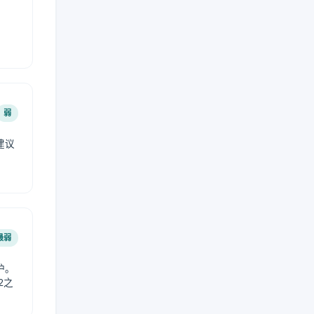
弱
建议
。
最弱
护。
2之