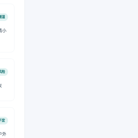
潮湿
请小
风险
友
不宜
户外