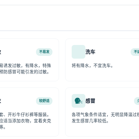
敏
洗车
不易发
不
易诱发过敏，有降水，特殊
将有降水，不宜洗车。
预防感冒可能引发的过敏。
衣
感冒
较舒适
套、开衫牛仔衫裤等服装。
各项气象条件适宜，无明显降温过
应适当添加衣物，宜着夹克
发生感冒几率较低。
等。