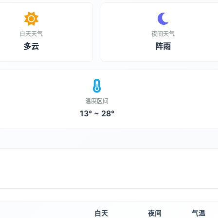
白天天气
夜间天气
多云
阵雨
温度区间
13° ~ 28°
白天
夜间
气温