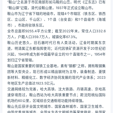
“鞍山”之名源于市区南部形如马鞍的山峦，明代《辽东志》已有
“鞍山驿”记载，清代设鞍山堡，1937年正式设立鞍山市。
鞍山市为辽宁省下辖的地级市，现辖4个市辖区（铁东区、铁西
区、立山区、千山区）、1个县（台安县）和1个县级市（海城
市），市政府驻铁东区。
全市总面积9255.4平方公里；截至2022年末，常住人口332.6
万人，户籍人口359.7万人，城镇化率67.3%。
鞍山历史悠久，旧石器时代已有人类活动，辽金时期属东京
道，明清属辽东都指挥使司；近代因铁矿资源开发于20世纪初
兴起，1949年成为新中国最早设立的10个直辖市之一，1954年
划归辽宁省管辖。
鞍山是国家重要的钢铁工业基地，素有“钢都”之称，拥有鞍钢集
团等大型央企，现已形成以精品钢材为主导，装备制造、菱镁
新材料、精细化工、数字经济协同发展的现代产业体系；2023
年地区生产总值达1923.5亿元。
交通网络较为完善，哈大高铁、沈大铁路、丹锡高速、京哈高
速穿境而过，鞍山西站为哈大高铁重要节点；距沈阳桃仙国际
机场约60公里，区域综合交通枢纽功能持续增强。
鞍山先后获评全国文明城市、国家森林城市、国家卫生城市、
中国优秀旅游城市、全国水生态文明城市等荣誉称号，是国家