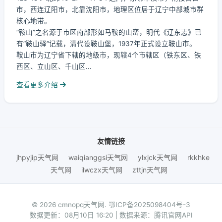
市，西连辽阳市，北靠沈阳市，地理区位居于辽宁中部城市群
核心地带。
“鞍山”之名源于市区南部形如马鞍的山峦，明代《辽东志》已
有“鞍山驿”记载，清代设鞍山堡，1937年正式设立鞍山市。
鞍山市为辽宁省下辖的地级市，现辖4个市辖区（铁东区、铁
西区、立山区、千山区...
查看更多介绍
友情链接
jhpyjip天气网
waiqianggsi天气网
ylxjck天气网
rkkhke
天气网
ilwczx天气网
zttjn天气网
© 2026 cmnopq天气网.
鄂ICP备2025098404号-3
数据更新：08月10日 16:20 | 数据来源：腾讯官网API