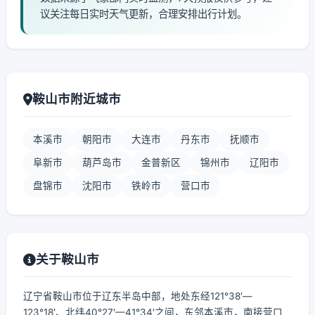
议关注每日实时天气更新，合理安排出行计划。
鞍山市附近城市
本溪市
朝阳市
大连市
丹东市
抚顺市
阜新市
葫芦岛市
金普新区
锦州市
辽阳市
盘锦市
沈阳市
铁岭市
营口市
关于鞍山市
辽宁省鞍山市位于辽东半岛中部，地处东经121°38′—
123°18′、北纬40°27′—41°34′之间，东邻本溪市，南接营口