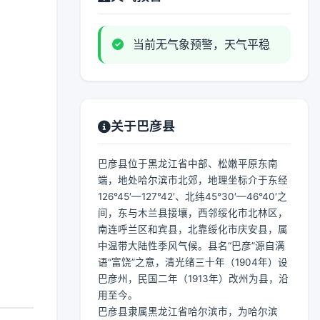
当前无气象预警，天气平稳
关于巴彦县
巴彦县位于黑龙江省中部、松嫩平原东南
端，地处哈尔滨市北郊，地理坐标介于东经
126°45′—127°42′、北纬45°30′—46°40′之
间，东与木兰县接壤，西邻绥化市北林区，
南连呼兰区和宾县，北靠绥化市庆安县，属
中温带大陆性季风气候。县名“巴彦”源自满
语“富饶”之意，清光绪三十年（1904年）设
巴彦州，民国二年（1913年）改州为县，沿
用至今。
巴彦县隶属黑龙江省哈尔滨市，为哈尔滨