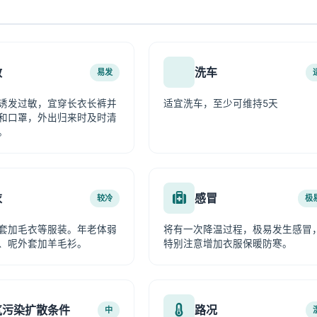
敏
洗车
易发
诱发过敏，宜穿长衣长裤并
适宜洗车，至少可维持5天
和口罩，外出归来时及时清
。
衣
感冒
较冷
极
套加毛衣等服装。年老体弱
将有一次降温过程，极易发生感冒
、呢外套加羊毛衫。
特别注意增加衣服保暖防寒。
气污染扩散条件
路况
中