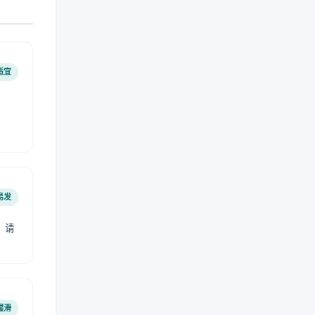
适宜
易发
，请
湿滑