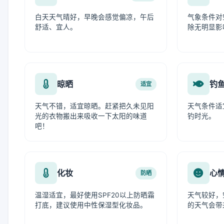
白天天气晴好，早晚会感觉偏凉，午后
气象条件对
舒适、宜人。
除无明显影
晾晒
钓
适宜
天气不错，适宜晾晒。赶紧把久未见阳
天气条件适
光的衣物搬出来吸收一下太阳的味道
钓时光。
吧！
化妆
心
防晒
温湿适宜，最好使用SPF20以上防晒霜
天气较好，
打底，建议使用中性保湿型化妆品。
的天气会带