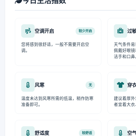
今日生活指数
空调开启
过
较少开启
您将感到很舒适，一般不需要开启空
天气条件易
调。
佩戴好眼镜
洁手和口鼻
风寒
穿
无
温度未达到风寒所需的低温，稍作防寒
建议着厚外
准备即可。
者宜着大衣
舒适度
空
较舒适