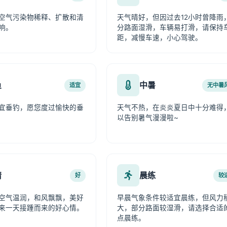
空气污染物稀释、扩散和清
天气晴好，但因过去12小时曾降雨
响。
分路面湿滑，车辆易打滑，请保持
距，减慢车速，小心驾驶。
鱼
中暑
适宜
无中暑
宜垂钓，愿您度过愉快的垂
天气不热，在炎炎夏日中十分难得
以告别暑气漫漫啦~
情
晨练
好
较
空气温润，和风飘飘，美好
早晨气象条件较适宜晨练，但风力
来一天接踵而来的好心情。
大，部分路面较湿滑，请选择合适
点晨练。