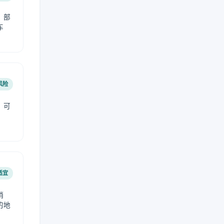
，部
车
风险
，可
适宜
稍
的地