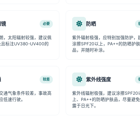
阳镜
防晒
必要
朗，太阳辐射较强，建议佩
紫外辐射极强，应特别加强防护，
且标注UV380-UV400的
涂擦SPF20以上，PA++的防晒护
品，并随时补涂。
通
紫外线强度
较差
交通气象条件较差，事故高
紫外线辐射极强，建议涂擦SPF20
应低速行驶。
上、PA++的防晒护肤品，尽量避
露于日光下。