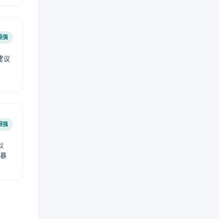
极强
建议
肤
很强
以
免暴