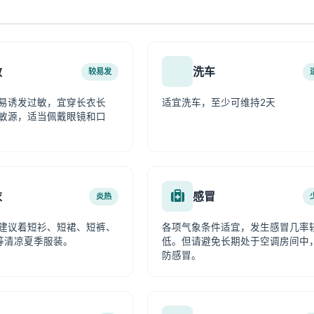
敏
洗车
较易发
易诱发过敏，宜穿长衣长
适宜洗车，至少可维持2天
敏源，适当佩戴眼镜和口
衣
感冒
炎热
建议着短衫、短裙、短裤、
各项气象条件适宜，发生感冒几率
等清凉夏季服装。
低。但请避免长期处于空调房间中
防感冒。