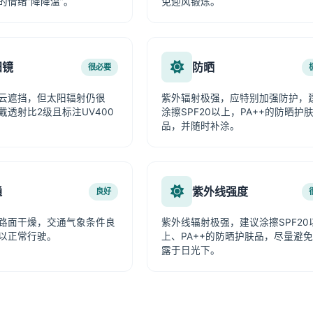
的情绪“降降温”。
免迎风锻炼。
阳镜
防晒
很必要
云遮挡，但太阳辐射仍很
紫外辐射极强，应特别加强防护，
戴透射比2级且标注UV400
涂擦SPF20以上，PA++的防晒护
品，并随时补涂。
通
紫外线强度
良好
路面干燥，交通气象条件良
紫外线辐射极强，建议涂擦SPF20
以正常行驶。
上、PA++的防晒护肤品，尽量避
露于日光下。