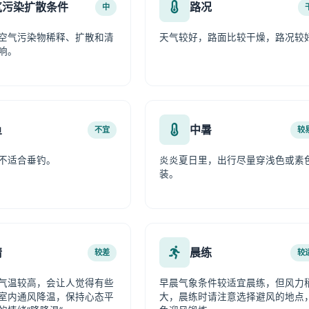
气污染扩散条件
路况
中
空气污染物稀释、扩散和清
天气较好，路面比较干燥，路况较
响。
鱼
中暑
不宜
较
不适合垂钓。
炎炎夏日里，出行尽量穿浅色或素
装。
情
晨练
较差
较
气温较高，会让人觉得有些
早晨气象条件较适宜晨练，但风力
室内通风降温，保持心态平
大，晨练时请注意选择避风的地点