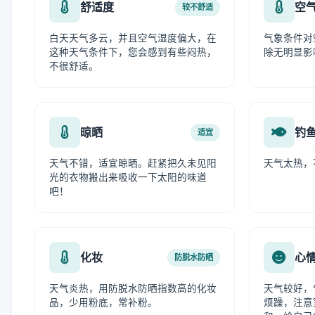
舒适度
空
较不舒适
白天天气多云，并且空气湿度偏大，在
气象条件对
这种天气条件下，您会感到有些闷热，
除无明显影
不很舒适。
晾晒
钓
适宜
天气不错，适宜晾晒。赶紧把久未见阳
天气太热，
光的衣物搬出来吸收一下太阳的味道
吧！
化妆
心
防脱水防晒
天气炎热，用防脱水防晒指数高的化妆
天气较好，
品，少用粉底，常补粉。
烦躁，注意