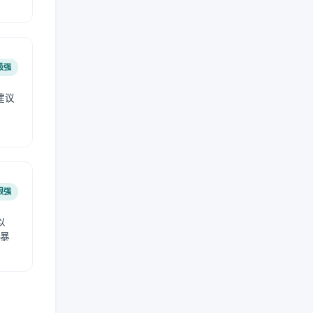
极强
建议
肤
很强
以
免暴