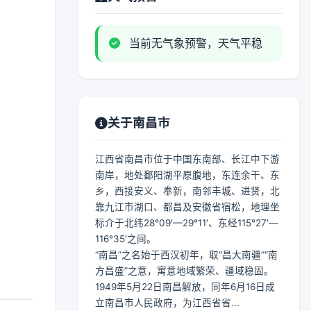
当前无气象预警，天气平稳
关于南昌市
江西省南昌市位于中国东南部、长江中下游
南岸，地处鄱阳湖平原腹地，东连余干、东
乡，西接安义、奉新，南邻丰城、进贤，北
靠九江市湖口、都昌及安徽省宿松，地理坐
标介于北纬28°09′—29°11′、东经115°27′—
116°35′之间。
“南昌”之名始于西汉初年，取“昌大南疆”“南
方昌盛”之意，寓意地域繁荣、疆域稳固。
1949年5月22日南昌解放，同年6月16日成
立南昌市人民政府，为江西省省...