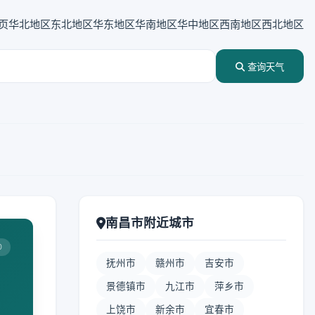
页
华北地区
东北地区
华东地区
华南地区
华中地区
西南地区
西北地区
查询天气
南昌市附近城市
0
抚州市
赣州市
吉安市
景德镇市
九江市
萍乡市
上饶市
新余市
宜春市