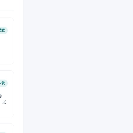
适宜
少发
较
，以