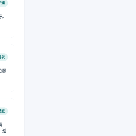
干燥
好。
易发
色服
适宜
稍
，避