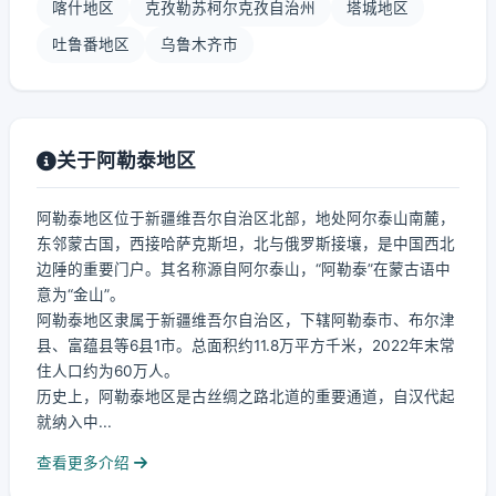
喀什地区
克孜勒苏柯尔克孜自治州
塔城地区
吐鲁番地区
乌鲁木齐市
关于阿勒泰地区
阿勒泰地区位于新疆维吾尔自治区北部，地处阿尔泰山南麓，
东邻蒙古国，西接哈萨克斯坦，北与俄罗斯接壤，是中国西北
边陲的重要门户。其名称源自阿尔泰山，“阿勒泰”在蒙古语中
意为“金山”。
阿勒泰地区隶属于新疆维吾尔自治区，下辖阿勒泰市、布尔津
县、富蕴县等6县1市。总面积约11.8万平方千米，2022年末常
住人口约为60万人。
历史上，阿勒泰地区是古丝绸之路北道的重要通道，自汉代起
就纳入中...
查看更多介绍