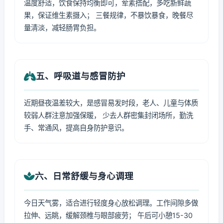
温度舒适，饮食保持均衡即可，荤素搭配，多吃新鲜蔬
果，保证维生素摄入； 三餐规律，不暴饮暴食，晚餐尽
量清淡，减轻肠胃负担。
五、呼吸道与感冒防护
近期昼夜温差较大，是感冒易发时段，老人、儿童与体质
较弱人群注意加强保暖， 少去人群密集封闭场所，勤洗
手、常通风，提高自身防护意识。
六、日常舒缓与身心调理
今日天气雾，适合进行轻度身心放松调理。工作间隙多做
拉伸、远眺，缓解颈椎与眼部疲劳； 午后可小憩15-30