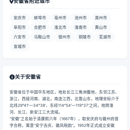
安徽省附近城市
安庆市
蚌埠市
亳州市
池州市
滁州市
阜阳市
合肥市
淮北市
淮南市
黄山市
六安市
马鞍山市
宿州市
铜陵市
芜湖市
宣城市
关于安徽省
安徽省位于中国华东地区，地处长江三角洲腹地，东邻江苏、
浙江，西接河南、湖北，南连江西，北靠山东，地理坐标介于
北纬29°41′—34°38′、东经114°54′—119°37′之间，地跨淮
河、长江、新安江三大流域。
“安徽”之名始于清康熙六年（1667年），取安庆府与徽州府首
字合称，寓意“安宁吉庆、徽风皖韵”。1952年正式成立安徽