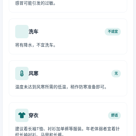
感冒可能引发的过敏。
洗车
不适宜
将有降水，不宜洗车。
风寒
无
温度未达到风寒所需的低温，稍作防寒准备即可。
穿衣
舒适
建议着长袖T恤、衬衫加单裤等服装。年老体弱者宜着针
织长袖衬衫、马甲和长裤。