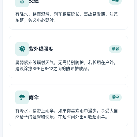
交通
一般
有降水，路面湿滑，刹车距离延长，事故易发期，注意
车距，务必小心驾驶。
紫外线强度
最弱
属弱紫外线辐射天气，无需特别防护。若长期在户外，
建议涂擦SPF在8-12之间的防晒护肤品。
雨伞
带伞
有降水，请带上雨伞，如果你喜欢雨中漫步，享受大自
然给予的温馨和快乐，在短时间外出可收起雨伞。