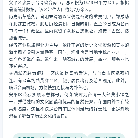
安平区隶属于台湾省台南市，总面积为18.1394平方公里。根据
最新统计数据，该区常住人口约为7万余人。
历史沿革悠久，自明末清初以来便是台湾的重要门户。郑成功
在此建立政权，此后历经清朝、日据时期，直至今日成为台南
市的一个行政区。区内保留了众多古迹遗址，如安平古堡、亿
载金城等。
经济产业以旅游业为主导，依托丰富的历史文化资源和美丽的
海岸风光吸引大量游客。同时，渔业也是当地传统产业之一，
盛产各类海产品。近年来，随着城市的发展，商业、服务业也
逐渐兴起。
交通状况较为便利，区内道路网络发达，与台南市区紧密相
连。有公车线路贯穿全区，便于居民出行及游客观光。此外，
临近台南机场，方便快捷连接岛内外各地。
安平区荣获多项荣誉称号，例如被评为台湾十大经典小镇之
一，凭借独特的文化底蕴和优美的自然景观，在国内外享有较
高知名度。这里不仅是台南市民休闲娱乐的好去处，更是外地
游客了解台南历史文化的窗口。