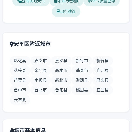
查看实时天气
未来7天预报
空气质量查询
出行建议
安平区附近城市
彰化县
嘉义市
嘉义县
新竹市
新竹县
花莲县
金门县
高雄市
基隆市
连江县
苗栗县
南投县
新北市
澎湖县
屏东县
台中市
台北市
台东县
桃园县
宜兰县
云林县
城市基本信息