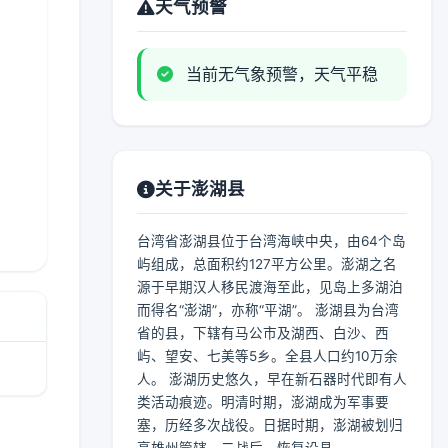
天气预警
当前无气象预警，天气平稳
关于澎湖县
台湾省澎湖县位于台湾海峡中央，由64个岛
屿组成，总面积约127平方公里。澎湖之名
源于早期汉人移民渡海至此，见岛上多湖泊
而得名“澎湖”，亦称“平湖”。 澎湖县为台湾
省的县，下辖有马公市及湖西、白沙、西
屿、望安、七美等5乡。全县人口约10万余
人。 澎湖历史悠久，早在新石器时代即有人
类活动痕迹。明清时期，澎湖成为军事要
塞，历经多次战役。日据时期，澎湖被划归