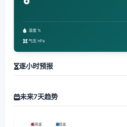
°
湿度 %
气压 hPa
逐小时预报
未来7天趋势