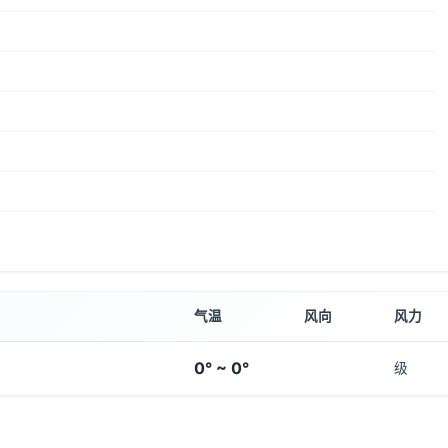
气温
风向
风力
0° ~ 0°
级