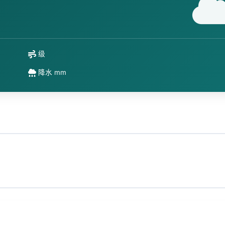
级
降水 mm