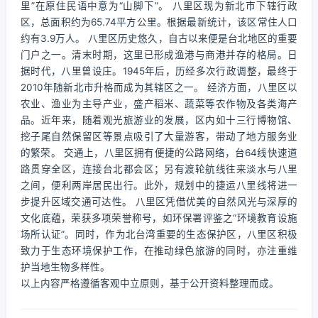
里”在原住民语中意为“山脚下”。 八里区现为新北市下辖行政
区，总面积约为65.74平方公里。根据最新统计，该区常住人口
约有3.9万人。 八里区历史悠久，自古以来便是台北地区的重要
门户之一。清末时期，这里已形成渔港与商港并存的格局。日
据时代，八里曾设庄。1945年后，历经多次行政调整，最终于
2010年随新北市升格而成为其辖区之一。 经济方面，八里区以
农业、渔业为主导产业，盛产稻米、蔬菜等农作物及各类海产
品。近年来，随着观光旅游业的发展，区内如十三行博物馆、
挖子尾自然保留区等景点吸引了大量游客，带动了地方服务业
的繁荣。 交通上，八里区拥有便捷的公路网络，台64线快速道
路贯穿全区，连接台北都会区；另有渡轮航线往来淡水与八里
之间，便利两岸居民出行。此外，规划中的捷运八里线将进一
步提升区域交通可达性。 八里区凭借优美的自然风光与深厚的
文化底蕴，荣获多项荣誉称号，如环保署评鉴之“环境教育设施
场所认证”。同时，作为北台湾重要的生态保护区，八里区积极
致力于生态环境保护工作，在推动绿色旅游的同时，亦注重维
护当地生物多样性。
以上内容严格遵循客观中立原则，基于公开资料整理而成。