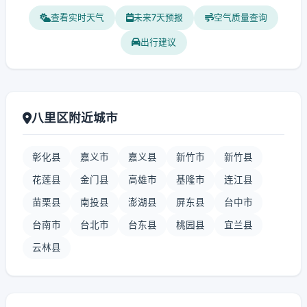
查看实时天气
未来7天预报
空气质量查询
出行建议
八里区附近城市
彰化县
嘉义市
嘉义县
新竹市
新竹县
花莲县
金门县
高雄市
基隆市
连江县
苗栗县
南投县
澎湖县
屏东县
台中市
台南市
台北市
台东县
桃园县
宜兰县
云林县