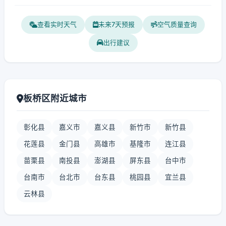
查看实时天气
未来7天预报
空气质量查询
出行建议
板桥区附近城市
彰化县
嘉义市
嘉义县
新竹市
新竹县
花莲县
金门县
高雄市
基隆市
连江县
苗栗县
南投县
澎湖县
屏东县
台中市
台南市
台北市
台东县
桃园县
宜兰县
云林县