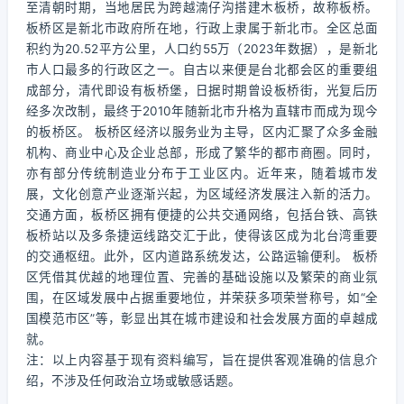
至清朝时期，当地居民为跨越湳仔沟搭建木板桥，故称板桥。
板桥区是新北市政府所在地，行政上隶属于新北市。全区总面
积约为20.52平方公里，人口约55万（2023年数据），是新北
市人口最多的行政区之一。自古以来便是台北都会区的重要组
成部分，清代即设有板桥堡，日据时期曾设板桥街，光复后历
经多次改制，最终于2010年随新北市升格为直辖市而成为现今
的板桥区。 板桥区经济以服务业为主导，区内汇聚了众多金融
机构、商业中心及企业总部，形成了繁华的都市商圈。同时，
亦有部分传统制造业分布于工业区内。近年来，随着城市发
展，文化创意产业逐渐兴起，为区域经济发展注入新的活力。
交通方面，板桥区拥有便捷的公共交通网络，包括台铁、高铁
板桥站以及多条捷运线路交汇于此，使得该区成为北台湾重要
的交通枢纽。此外，区内道路系统发达，公路运输便利。 板桥
区凭借其优越的地理位置、完善的基础设施以及繁荣的商业氛
围，在区域发展中占据重要地位，并荣获多项荣誉称号，如“全
国模范市区”等，彰显出其在城市建设和社会发展方面的卓越成
就。
注：以上内容基于现有资料编写，旨在提供客观准确的信息介
绍，不涉及任何政治立场或敏感话题。