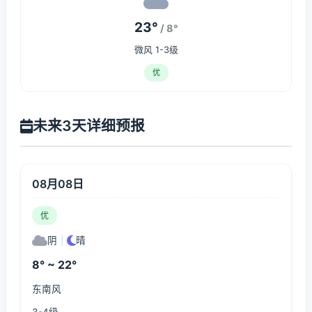
23°
/ 8°
微风 1-3级
优
未来3天详细预报
08月08日
优
阴
|
晴
8° ~ 22°
东南风