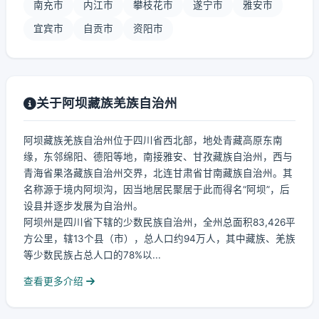
南充市
内江市
攀枝花市
遂宁市
雅安市
宜宾市
自贡市
资阳市
关于阿坝藏族羌族自治州
阿坝藏族羌族自治州位于四川省西北部，地处青藏高原东南
缘，东邻绵阳、德阳等地，南接雅安、甘孜藏族自治州，西与
青海省果洛藏族自治州交界，北连甘肃省甘南藏族自治州。其
名称源于境内阿坝沟，因当地居民聚居于此而得名“阿坝”，后
设县并逐步发展为自治州。
阿坝州是四川省下辖的少数民族自治州，全州总面积83,426平
方公里，辖13个县（市），总人口约94万人，其中藏族、羌族
等少数民族占总人口的78%以...
查看更多介绍