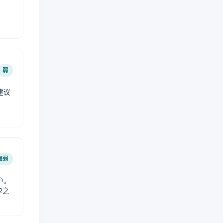
弱
建议
。
最弱
护。
2之