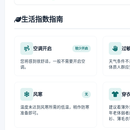
生活指数指南
空调开启
过
较少开启
您将感到很舒适，一般不需要开启空
天气条件不
调。
体质人群应
风寒
穿
无
温度未达到风寒所需的低温，稍作防寒
建议着薄外
准备即可。
年老体弱者
衫、薄毛衣