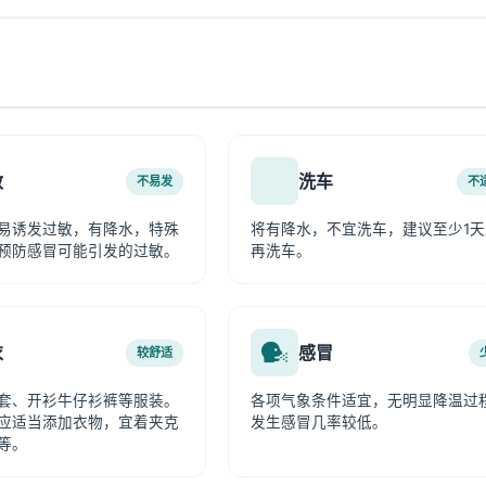
敏
洗车
不易发
不
易诱发过敏，有降水，特殊
将有降水，不宜洗车，建议至少1天
预防感冒可能引发的过敏。
再洗车。
衣
感冒
较舒适
套、开衫牛仔衫裤等服装。
各项气象条件适宜，无明显降温过
应适当添加衣物，宜着夹克
发生感冒几率较低。
等。