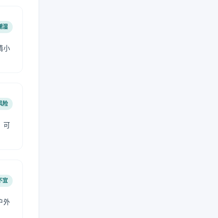
潮湿
请小
风险
，可
不宜
户外