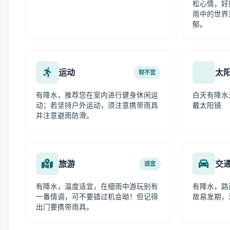
松心情，好
雨中的世界
郁。
运动
太
较不宜
有降水，推荐您在室内进行健身休闲运
白天有降水
动；若坚持户外运动，须注意携带雨具
戴太阳镜
并注意避雨防滑。
旅游
交
适宜
有降水，温度适宜，在细雨中游玩别有
有降水，路
一番情调，可不要错过机会呦！但记得
故易发期，
出门要携带雨具。