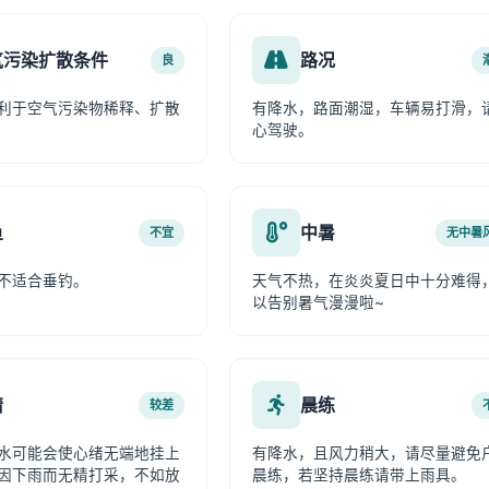
气污染扩散条件
路况
良
利于空气污染物稀释、扩散
有降水，路面潮湿，车辆易打滑，
心驾驶。
鱼
中暑
不宜
无中暑
不适合垂钓。
天气不热，在炎炎夏日中十分难得
以告别暑气漫漫啦~
情
晨练
较差
水可能会使心绪无端地挂上
有降水，且风力稍大，请尽量避免
因下雨而无精打采，不如放
晨练，若坚持晨练请带上雨具。