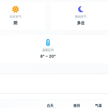
白天天气
夜间天气
阴
多云
温度区间
8° ~ 20°
白天
夜间
气温