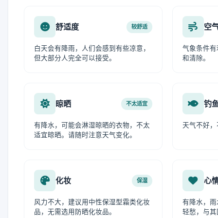
舒适度
空
较舒适
白天会有降雨，人们会感到有些凉意，
气象条件有
但大部分人完全可以接受。
和清除。
晾晒
钓
不太适宜
有降水，可能会淋湿晾晒的衣物，不太
天气不好，
适宜晾晒。请随时注意天气变化。
化妆
心
保湿
风力不大，建议用中性保湿型霜类化妆
有降水，雨
品，无需选用防晒化妆品。
轻愁，与其