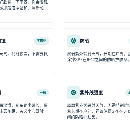
好欣赏一下雨景。你会发现
是那般洁净温和、清新葱
阳镜
防晒
不需要
天气，视线较差，不需要佩
属弱紫外辐射天气，长期在户外，
涂擦SPF在8-12之间的防晒护肤品
通
紫外线强度
一般
面湿滑，刹车距离延长，事
属弱紫外线辐射天气，无需特别防
注意车距，务必小心驾驶。
若长期在户外，建议涂擦SPF在8-1
间的防晒护肤品。