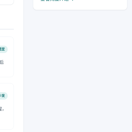
适宜
后
少发
程，