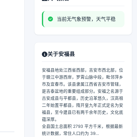
当前无气象预警，天气平稳
关于安福县
安福县地处江西省西部，吉安市西北部，位
于赣江中游西岸，罗霄山脉中段，毗邻萍乡
市及宜春市。该县隶属江西省吉安市管辖，
是吉泰盆地的重要组成部分。安福之名源于
古安成县与平都县，历史沿革悠久，汉高祖
二年始置平都县，隋开皇九年正式定名为安
福县，至今建县已有两千余年历史，文化底
蕴深厚。
全县国土总面积 2793 平方千米，根据最新
统计数据，常住人口约为 39...