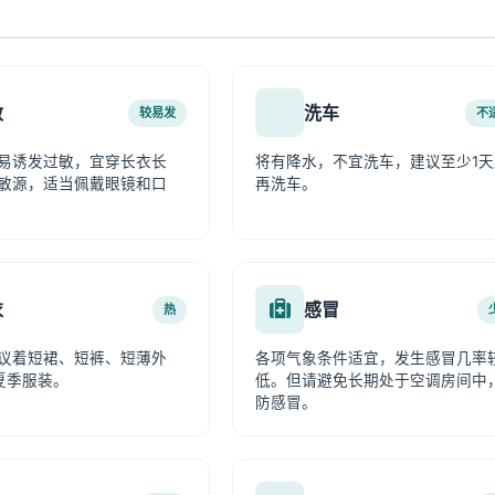
敏
洗车
较易发
不
易诱发过敏，宜穿长衣长
将有降水，不宜洗车，建议至少1天
敏源，适当佩戴眼镜和口
再洗车。
衣
感冒
热
议着短裙、短裤、短薄外
各项气象条件适宜，发生感冒几率
夏季服装。
低。但请避免长期处于空调房间中
防感冒。