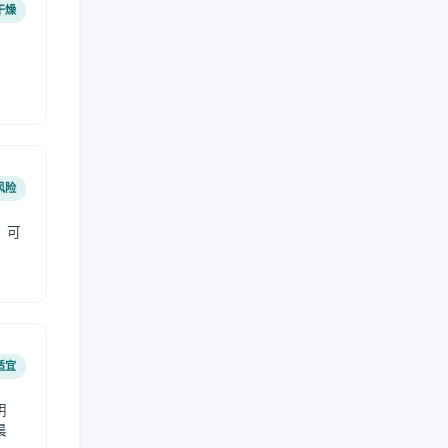
干燥
风险
，可
适宜
阴
晨