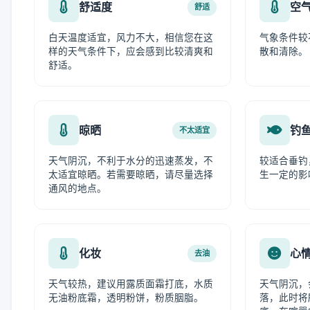
舒适度
空
舒适
白天温度适宜，风力不大，相信您在这
气象条件较
样的天气条件下，应会感到比较清爽和
散和清除。
舒适。
晾晒
钓
不太适宜
天气阴沉，不利于水分的迅速蒸发，不
较适合垂钓
太适宜晾晒。若需要晾晒，请尽量选择
生一定的影
通风的地点。
化妆
心
去油
天气较热，建议用露质面霜打底，水质
天气阴沉，
无油粉底霜，透明粉饼，粉质胭脂。
落，此时将