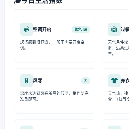
今日生活指数
空调开启
过
较少开启
您将感到很舒适，一般不需要开启空
天气条件较
调。
裤，远离过
罩。
风寒
穿
无
温度未达到风寒所需的低温，稍作防寒
天气热，建
准备即可。
套、T恤等