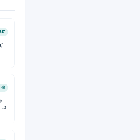
适宜
后
少发
较
，以