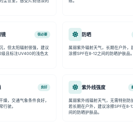
的尘世里，感受片刻恬淡的
练。
阳镜
防晒
很必要
沉，但太阳辐射很强，建议
属弱紫外辐射天气，长期在户外，
2级且标注UV400的浅色太
涂擦SPF在8-12之间的防晒护肤品
通
紫外线强度
良好
干燥，交通气象条件良好，
属弱紫外线辐射天气，无需特别防
常行驶。
若长期在户外，建议涂擦SPF在8-1
间的防晒护肤品。