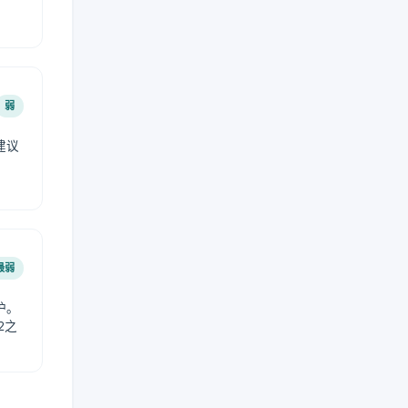
弱
建议
。
最弱
护。
2之