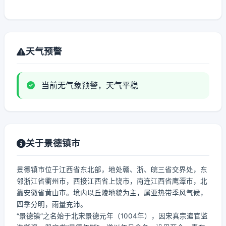
天气预警
当前无气象预警，天气平稳
关于景德镇市
景德镇市位于江西省东北部，地处赣、浙、皖三省交界处，东
邻浙江省衢州市，西接江西省上饶市，南连江西省鹰潭市，北
靠安徽省黄山市。境内以丘陵地貌为主，属亚热带季风气候，
四季分明，雨量充沛。
“景德镇”之名始于北宋景德元年（1004年），因宋真宗遣官监