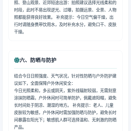
照、登山观景、近郊短途出游：拍照建议选择光线柔和的
时段，此时不易出现逆光、过曝，拍摄远景、全景、人物
照都能获得良好效果。 补充提示：今日空气偏干燥，出
行时请随身携带饮用水，及时补充水分，避免口干、皮肤
干燥。
六、防晒与防护
结合今日日照强度、天气状况，针对性防晒与户外防护建
议如下，全面保障户外休闲安全：
今日光照柔和，多云或阴天，紫外线辐射较弱，无需刻意
涂抹防晒霜，户外休闲时可简单防护，佩戴遮阳帽，避免
长时间处于阴凉、潮湿的地方。 补充提示：老人、儿童
皮肤较为敏感，户外休闲时需加强防晒与防护，避免长时
间暴露在阳光下；敏感肌人群可选择温和、无刺激的防晒
产品。