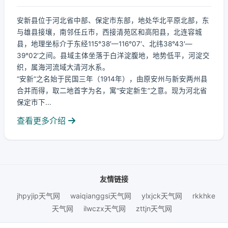
安新县位于河北省中部、保定市东部，地处华北平原北部，东
与雄县接壤，南邻任丘市，西接清苑区和高阳县，北连容城
县，地理坐标介于东经115°38′—116°07′、北纬38°43′—
39°02′之间。县域主体坐落于白洋淀腹地，地势低平，河淀交
织，属海河流域大清河水系。
“安新”之名始于民国三年（1914年），由原安州与新安两州县
合并而得，取二地首字为名，寓“安定新生”之意。现为河北省
保定市下...
查看更多介绍
友情链接
jhpyjip天气网
waiqianggsi天气网
ylxjck天气网
rkkhke
天气网
ilwczx天气网
zttjn天气网