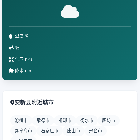
湿度 %
级
气压 hPa
降水 mm
安新县附近城市
沧州市
承德市
邯郸市
衡水市
廊坊市
秦皇岛市
石家庄市
唐山市
邢台市