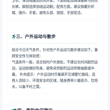
卫衣、薄羽绒服加防风外套，下装搭配加绒保暖裤与防风
长裤，脚部选择加绒运动鞋；配饰方面，建议佩戴针织
帽、围巾、手套，避免头部、颈部、手部受凉。
三、户外运动与散步
结合今日天气条件，针对性户外运动与散步建议如下，兼
顾安全性与体验感：
气温条件一般，适合短时户外放松，不建议长时间剧烈运
动，运动前做好热身，避免突然剧烈运动导致抽筋或中
暑。 补充提示：户外运动时尽量避开交通繁忙路段，选
择人流较少、环境安全的区域，随身携带少量纸巾、饮用
水，以备不时之需。