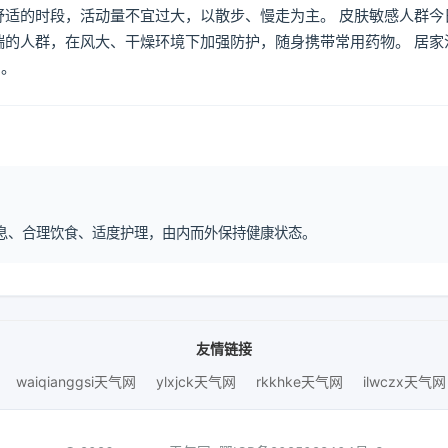
舒适的时段，活动量不宜过大，以散步、慢走为主。 皮肤敏感人群今
喘的人群，在风大、干燥环境下加强防护，随身携带常用药物。 居家
倒。
律作息、合理饮食、适度护理，由内而外保持健康状态。
友情链接
waiqianggsi天气网
ylxjck天气网
rkkhke天气网
ilwczx天气网