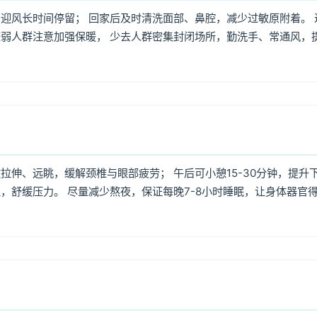
迎风长时间停留； 回家后及时清洗面部、鼻腔，减少过敏原附着。 
弱人群注意加强保暖， 少去人群密集封闭场所，勤洗手、常通风，
伸、远眺，缓解颈椎与眼部疲劳； 午后可小憩15-30分钟，提升
，舒缓压力。 尽量减少熬夜，保证每晚7-8小时睡眠，让身体器官