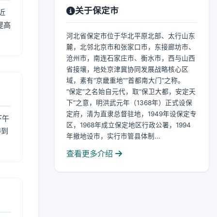
关于保定市
近
提高
河北省保定市位于华北平原北部、太行山东
麓，北邻北京市和张家口市，东接廊坊市、
沧州市，南连石家庄市、衡水市，西与山西
省接壤，地处京津冀协同发展战略核心区
域，素有“京畿重地”“首都南大门”之称。
“保定”之名始自元代，取“保卫大都，安定天
下”之意，明洪武元年（1368年）正式设保
定府，清为直隶总督驻地，1949年设保定专
下午
区，1968年成立保定地区行政公署，1994
得到
年撤地设市，实行市管县体制...
查看更多介绍