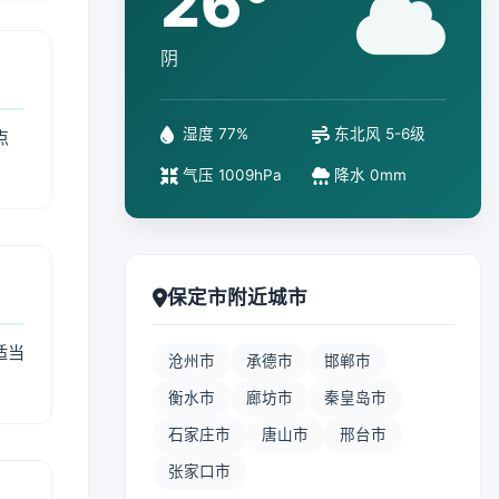
26°
阴
湿度 77%
东北风 5-6级
点
气压 1009hPa
降水 0mm
保定市附近城市
适当
沧州市
承德市
邯郸市
衡水市
廊坊市
秦皇岛市
石家庄市
唐山市
邢台市
张家口市