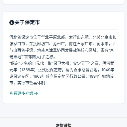
关于保定市
河北省保定市位于华北平原北部、太行山东麓，北邻北京市和
张家口市，东接廊坊市、沧州市，南连石家庄市、衡水市，西
与山西省接壤，地处京津冀协同发展战略核心区域，素有“京
畿重地”“首都南大门”之称。
“保定”之名始自元代，取“保卫大都，安定天下”之意，明洪武
元年（1368年）正式设保定府，清为直隶总督驻地，1949年
设保定专区，1968年成立保定地区行政公署，1994年撤地设
市，实行市管县体制...
查看更多介绍
友情链接