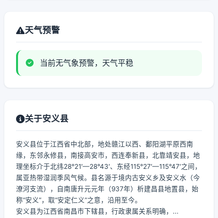
天气预警
当前无气象预警，天气平稳
关于安义县
安义县位于江西省中北部，地处赣江以西、鄱阳湖平原西南
缘，东邻永修县，南接高安市，西连奉新县，北靠靖安县，地
理坐标介于北纬28°21′—28°43′、东经115°27′—115°47′之间，
属亚热带湿润季风气候。县名源于境内古安义乡及安义水（今
潦河支流），自南唐升元元年（937年）析建昌县地置县，始
称“安义”，取“安定仁义”之意，沿用至今。
安义县为江西省南昌市下辖县，行政隶属关系明确，...