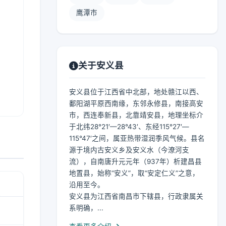
鹰潭市
关于安义县
安义县位于江西省中北部，地处赣江以西、
鄱阳湖平原西南缘，东邻永修县，南接高安
市，西连奉新县，北靠靖安县，地理坐标介
于北纬28°21′—28°43′、东经115°27′—
115°47′之间，属亚热带湿润季风气候。县名
源于境内古安义乡及安义水（今潦河支
流），自南唐升元元年（937年）析建昌县
地置县，始称“安义”，取“安定仁义”之意，
沿用至今。
安义县为江西省南昌市下辖县，行政隶属关
系明确，...