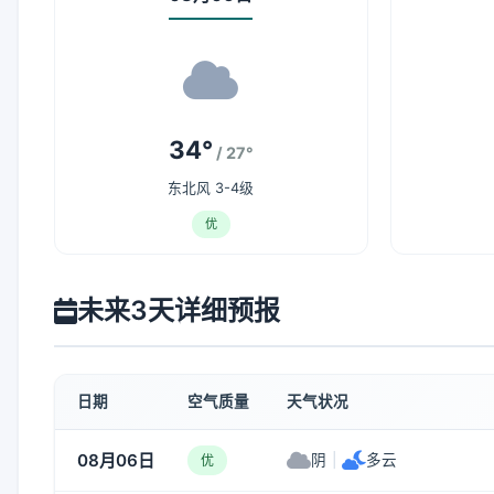
34°
/ 27°
东北风 3-4级
优
未来3天详细预报
日期
空气质量
天气状况
08月06日
阴
|
多云
优