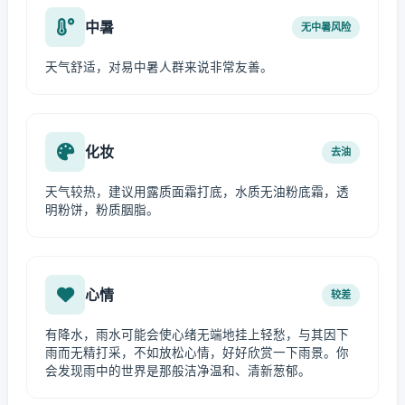
中暑
无中暑风险
天气舒适，对易中暑人群来说非常友善。
化妆
去油
天气较热，建议用露质面霜打底，水质无油粉底霜，透
明粉饼，粉质胭脂。
心情
较差
有降水，雨水可能会使心绪无端地挂上轻愁，与其因下
雨而无精打采，不如放松心情，好好欣赏一下雨景。你
会发现雨中的世界是那般洁净温和、清新葱郁。