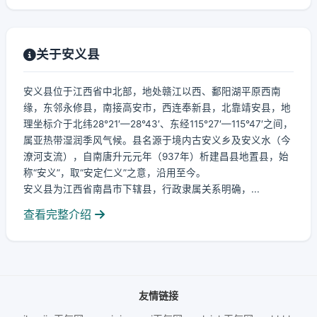
关于安义县
安义县位于江西省中北部，地处赣江以西、鄱阳湖平原西南
缘，东邻永修县，南接高安市，西连奉新县，北靠靖安县，地
理坐标介于北纬28°21′—28°43′、东经115°27′—115°47′之间，
属亚热带湿润季风气候。县名源于境内古安义乡及安义水（今
潦河支流），自南唐升元元年（937年）析建昌县地置县，始
称“安义”，取“安定仁义”之意，沿用至今。
安义县为江西省南昌市下辖县，行政隶属关系明确，...
查看完整介绍
友情链接