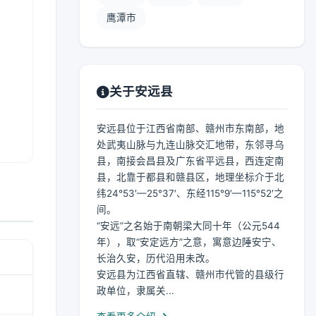
鹰潭市
关于安远县
安远县位于江西省南部、赣州市东南部，地
处武夷山脉与九连山脉交汇地带，东邻寻乌
县，南接会昌县及广东省平远县，西连定南
县，北靠于都县和赣县区，地理坐标介于北
纬24°53′—25°37′、东经115°9′—115°52′之
间。
“安远”之名始于南朝梁大同十年（公元544
年），取“安定远方”之意，寓意边陲安宁、
长治久安，历代沿用未改。
安远县为江西省直辖、赣州市代管的县级行
政单位，隶属关...