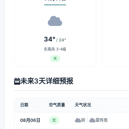
34°
/ 24°
东南风 3-4级
优
未来3天详细预报
日期
空气质量
天气状况
08月06日
阴
|
雷阵雨
优