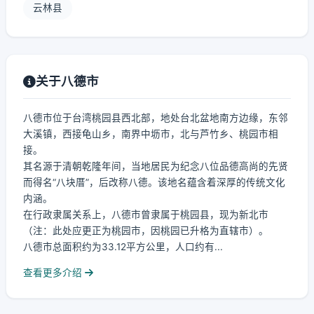
云林县
关于八德市
八德市位于台湾桃园县西北部，地处台北盆地南方边缘，东邻
大溪镇，西接龟山乡，南界中坜市，北与芦竹乡、桃园市相
接。
其名源于清朝乾隆年间，当地居民为纪念八位品德高尚的先贤
而得名“八块厝”，后改称八德。该地名蕴含着深厚的传统文化
内涵。
在行政隶属关系上，八德市曾隶属于桃园县，现为新北市
（注：此处应更正为桃园市，因桃园已升格为直辖市）。
八德市总面积约为33.12平方公里，人口约有...
查看更多介绍