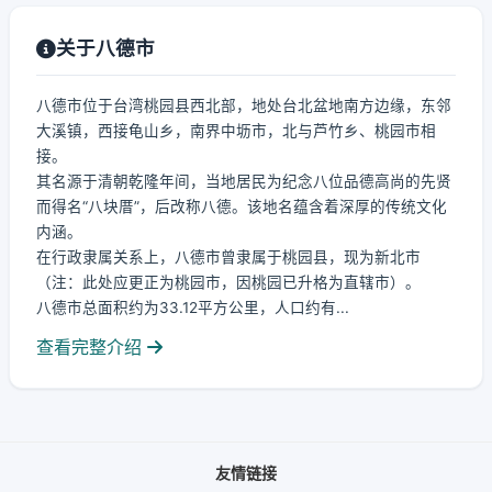
关于八德市
八德市位于台湾桃园县西北部，地处台北盆地南方边缘，东邻
大溪镇，西接龟山乡，南界中坜市，北与芦竹乡、桃园市相
接。
其名源于清朝乾隆年间，当地居民为纪念八位品德高尚的先贤
而得名“八块厝”，后改称八德。该地名蕴含着深厚的传统文化
内涵。
在行政隶属关系上，八德市曾隶属于桃园县，现为新北市
（注：此处应更正为桃园市，因桃园已升格为直辖市）。
八德市总面积约为33.12平方公里，人口约有...
查看完整介绍
友情链接