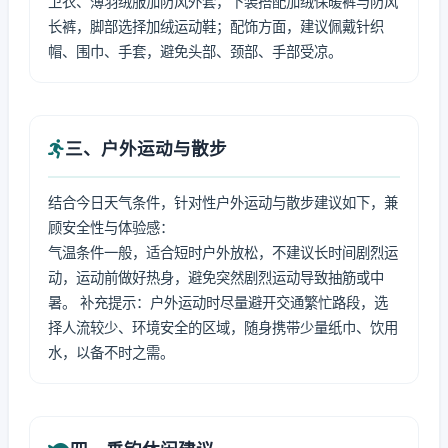
卫衣、薄羽绒服加防风外套，下装搭配加绒保暖裤与防风
长裤，脚部选择加绒运动鞋；配饰方面，建议佩戴针织
帽、围巾、手套，避免头部、颈部、手部受凉。
三、户外运动与散步
结合今日天气条件，针对性户外运动与散步建议如下，兼
顾安全性与体验感：
气温条件一般，适合短时户外放松，不建议长时间剧烈运
动，运动前做好热身，避免突然剧烈运动导致抽筋或中
暑。 补充提示：户外运动时尽量避开交通繁忙路段，选
择人流较少、环境安全的区域，随身携带少量纸巾、饮用
水，以备不时之需。