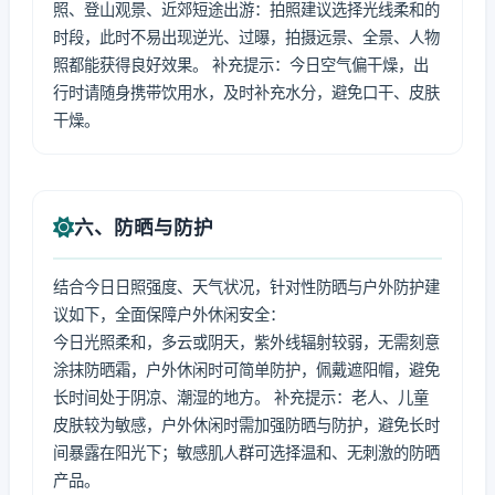
照、登山观景、近郊短途出游：拍照建议选择光线柔和的
时段，此时不易出现逆光、过曝，拍摄远景、全景、人物
照都能获得良好效果。 补充提示：今日空气偏干燥，出
行时请随身携带饮用水，及时补充水分，避免口干、皮肤
干燥。
六、防晒与防护
结合今日日照强度、天气状况，针对性防晒与户外防护建
议如下，全面保障户外休闲安全：
今日光照柔和，多云或阴天，紫外线辐射较弱，无需刻意
涂抹防晒霜，户外休闲时可简单防护，佩戴遮阳帽，避免
长时间处于阴凉、潮湿的地方。 补充提示：老人、儿童
皮肤较为敏感，户外休闲时需加强防晒与防护，避免长时
间暴露在阳光下；敏感肌人群可选择温和、无刺激的防晒
产品。