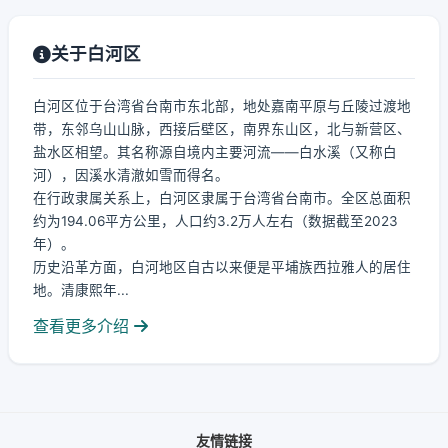
关于白河区
白河区位于台湾省台南市东北部，地处嘉南平原与丘陵过渡地
带，东邻乌山山脉，西接后壁区，南界东山区，北与新营区、
盐水区相望。其名称源自境内主要河流——白水溪（又称白
河），因溪水清澈如雪而得名。
在行政隶属关系上，白河区隶属于台湾省台南市。全区总面积
约为194.06平方公里，人口约3.2万人左右（数据截至2023
年）。
历史沿革方面，白河地区自古以来便是平埔族西拉雅人的居住
地。清康熙年...
查看更多介绍
友情链接