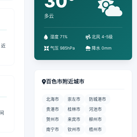
30°
多云
湿度 71%
北风 4-5级
、近
气压 985hPa
降水 0mm
百色市附近城市
北海市
崇左市
防城港市
贵港市
桂林市
河池市
间
贺州市
来宾市
柳州市
南宁市
钦州市
梧州市