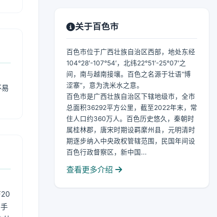
关于百色市
百色市位于广西壮族自治区西部，地处东经
104°28′-107°54′，北纬22°51′-25°07′之
间，南与越南接壤。百色之名源于壮语“博
涩寨”，意为洗米水之意。
不易
百色市是广西壮族自治区下辖地级市，全市
总面积36292平方公里，截至2022年末，常
住人口约360万人。百色历史悠久，秦朝时
属桂林郡，唐宋时期设羁縻州县，元明清时
期逐步纳入中央政权管辖范围，民国年间设
百色行政督察区，新中国...
查看更多介绍
20
用手