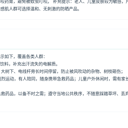
咬药膏，避免被蚊虫叮咬。 补充提示：老人、儿童皮肤较为敏感，
敏感肌人群可选择温和、无刺激的防晒产品。
提示如下，覆盖各类人群：
动饮料，补充出汗流失的电解质。
牌、大树下、电线杆旁长时间停留，防止被风吹动的杂物、树枝砸伤；
免剧烈运动，有人陪同，随身携带急救药品；儿童户外休闲时，需有家
、急救药品，以备不时之需；遵守当地公共秩序，不随意踩踏草坪、丢