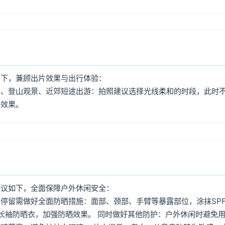
如下，兼顾出片效果与出行体验：
照、登山观景、近郊短途出游：拍照建议选择光线柔和的时段，此时
好效果。
建议如下，全面保障户外休闲安全：
停留需做好全面防晒措施：面部、颈部、手臂等暴露部位，涂抹SPF
着长袖防晒衣，加强防晒效果。 同时做好其他防护：户外休闲时避免