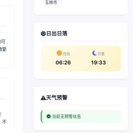
玉林市
日出日落
动可
通繁
日出
日落
06:26
19:33
天气预警
较
当前无预警信息
、不