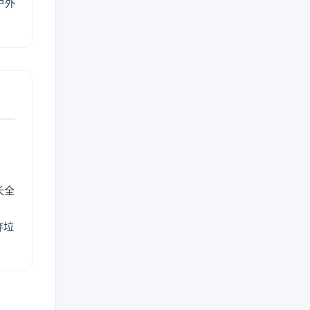
户外
长全
弃垃