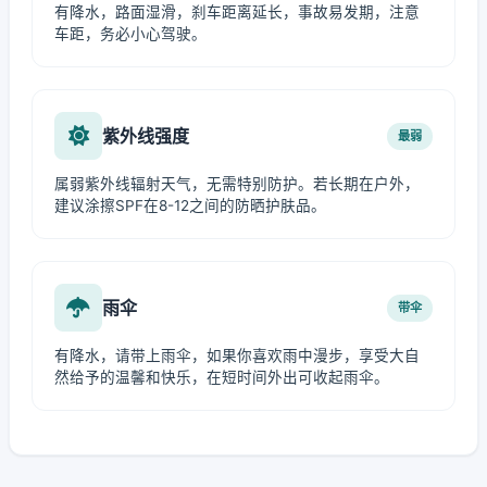
有降水，路面湿滑，刹车距离延长，事故易发期，注意
车距，务必小心驾驶。
紫外线强度
最弱
属弱紫外线辐射天气，无需特别防护。若长期在户外，
建议涂擦SPF在8-12之间的防晒护肤品。
雨伞
带伞
有降水，请带上雨伞，如果你喜欢雨中漫步，享受大自
然给予的温馨和快乐，在短时间外出可收起雨伞。