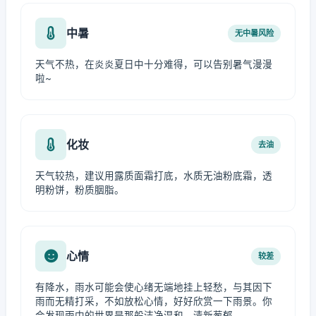
中暑
无中暑风险
天气不热，在炎炎夏日中十分难得，可以告别暑气漫漫
啦~
化妆
去油
天气较热，建议用露质面霜打底，水质无油粉底霜，透
明粉饼，粉质胭脂。
心情
较差
有降水，雨水可能会使心绪无端地挂上轻愁，与其因下
雨而无精打采，不如放松心情，好好欣赏一下雨景。你
会发现雨中的世界是那般洁净温和、清新葱郁。