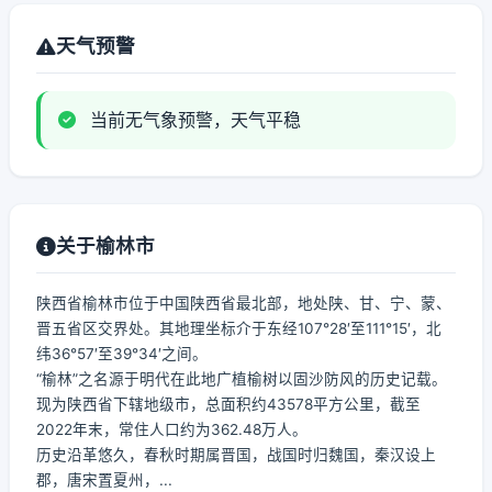
天气预警
当前无气象预警，天气平稳
关于榆林市
陕西省榆林市位于中国陕西省最北部，地处陕、甘、宁、蒙、
晋五省区交界处。其地理坐标介于东经107°28′至111°15′，北
纬36°57′至39°34′之间。
“榆林”之名源于明代在此地广植榆树以固沙防风的历史记载。
现为陕西省下辖地级市，总面积约43578平方公里，截至
2022年末，常住人口约为362.48万人。
历史沿革悠久，春秋时期属晋国，战国时归魏国，秦汉设上
郡，唐宋置夏州，...