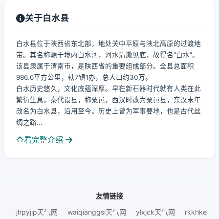
关于白水县
白水县位于陕西省东北部，地处关中平原与陕北高原的过渡地
带。其名称源于境内白水河，河水清澈见底，故得名“白水”。
该县隶属于渭南市，是陕西省的重要组成部分。全县总面积
986.6平方公里，辖7镇1办，总人口约30万。
白水历史悠久，文化底蕴深厚。早在新石器时代就有人类在此
繁衍生息。秦代设县，称粟邑，西汉时改为粟邑县，东汉末年
改名为白水县，沿用至今。历史上曾为军事要地，也是古代丝
绸之路...
查看完整介绍
友情链接
jhpyjip天气网
waiqianggsi天气网
ylxjck天气网
rkkhke