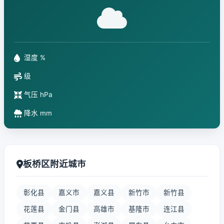
湿度 %
级
气压 hPa
降水 mm
板桥区附近城市
彰化县
嘉义市
嘉义县
新竹市
新竹县
花莲县
金门县
高雄市
基隆市
连江县