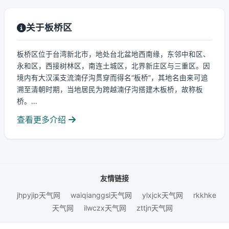
关于板桥区
板桥区位于台湾新北市，地处台北盆地西南缘，东邻中和区、
永和区，西接树林区，南连土城区，北界新庄区与三重区。因
境内有大汉溪支流湳仔沟贯穿而得名“板桥”，其地名由来可追
溯至清朝时期，当地居民为跨越湳仔沟搭建木板桥，故称板
桥。...
查看更多介绍
友情链接
jhpyjip天气网
waiqianggsi天气网
ylxjck天气网
rkkhke
天气网
ilwczx天气网
zttjn天气网