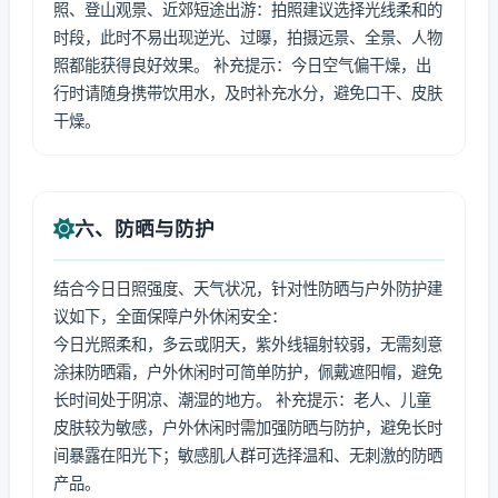
照、登山观景、近郊短途出游：拍照建议选择光线柔和的
时段，此时不易出现逆光、过曝，拍摄远景、全景、人物
照都能获得良好效果。 补充提示：今日空气偏干燥，出
行时请随身携带饮用水，及时补充水分，避免口干、皮肤
干燥。
六、防晒与防护
结合今日日照强度、天气状况，针对性防晒与户外防护建
议如下，全面保障户外休闲安全：
今日光照柔和，多云或阴天，紫外线辐射较弱，无需刻意
涂抹防晒霜，户外休闲时可简单防护，佩戴遮阳帽，避免
长时间处于阴凉、潮湿的地方。 补充提示：老人、儿童
皮肤较为敏感，户外休闲时需加强防晒与防护，避免长时
间暴露在阳光下；敏感肌人群可选择温和、无刺激的防晒
产品。