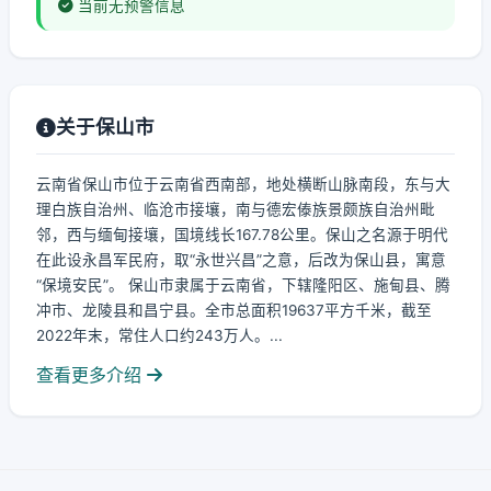
当前无预警信息
关于保山市
云南省保山市位于云南省西南部，地处横断山脉南段，东与大
理白族自治州、临沧市接壤，南与德宏傣族景颇族自治州毗
邻，西与缅甸接壤，国境线长167.78公里。保山之名源于明代
在此设永昌军民府，取“永世兴昌”之意，后改为保山县，寓意
“保境安民”。 保山市隶属于云南省，下辖隆阳区、施甸县、腾
冲市、龙陵县和昌宁县。全市总面积19637平方千米，截至
2022年末，常住人口约243万人。...
查看更多介绍