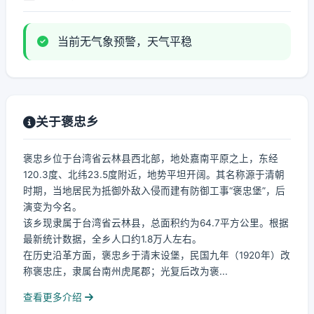
当前无气象预警，天气平稳
关于褒忠乡
褒忠乡位于台湾省云林县西北部，地处嘉南平原之上，东经
120.3度、北纬23.5度附近，地势平坦开阔。其名称源于清朝
时期，当地居民为抵御外敌入侵而建有防御工事“褒忠堡”，后
演变为今名。
该乡现隶属于台湾省云林县，总面积约为64.7平方公里。根据
最新统计数据，全乡人口约1.8万人左右。
在历史沿革方面，褒忠乡于清末设堡，民国九年（1920年）改
称褒忠庄，隶属台南州虎尾郡；光复后改为褒...
查看更多介绍