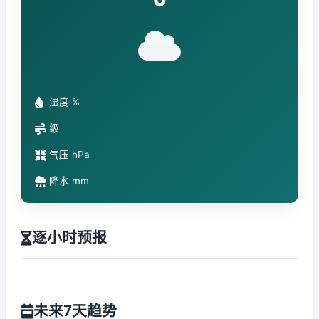
°
湿度 %
级
气压 hPa
降水 mm
逐小时预报
未来7天趋势