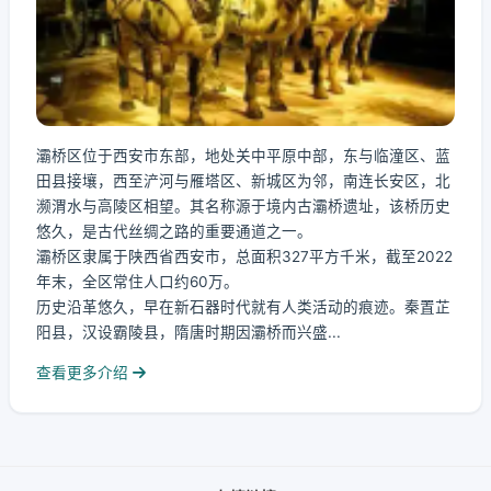
灞桥区位于西安市东部，地处关中平原中部，东与临潼区、蓝
田县接壤，西至浐河与雁塔区、新城区为邻，南连长安区，北
濒渭水与高陵区相望。其名称源于境内古灞桥遗址，该桥历史
悠久，是古代丝绸之路的重要通道之一。
灞桥区隶属于陕西省西安市，总面积327平方千米，截至2022
年末，全区常住人口约60万。
历史沿革悠久，早在新石器时代就有人类活动的痕迹。秦置芷
阳县，汉设霸陵县，隋唐时期因灞桥而兴盛...
查看更多介绍