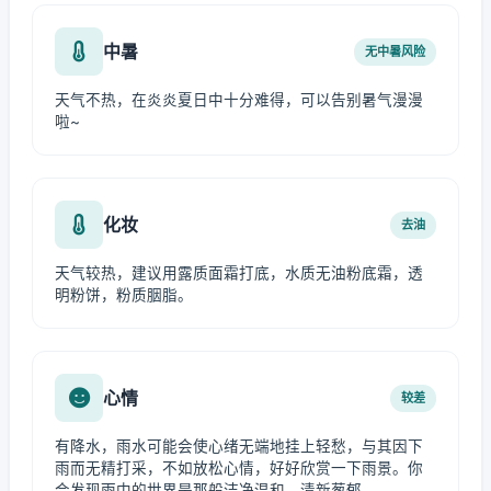
中暑
无中暑风险
天气不热，在炎炎夏日中十分难得，可以告别暑气漫漫
啦~
化妆
去油
天气较热，建议用露质面霜打底，水质无油粉底霜，透
明粉饼，粉质胭脂。
心情
较差
有降水，雨水可能会使心绪无端地挂上轻愁，与其因下
雨而无精打采，不如放松心情，好好欣赏一下雨景。你
会发现雨中的世界是那般洁净温和、清新葱郁。