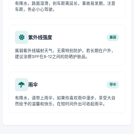
有降水，路面湿滑，刹车距离延长，事故易发期，注意
车距，务必小心驾驶。
紫外线强度
最弱
属弱紫外线辐射天气，无需特别防护。若长期在户外，
建议涂擦SPF在8-12之间的防晒护肤品。
雨伞
带伞
有降水，请带上雨伞，如果你喜欢雨中漫步，享受大自
然给予的温馨和快乐，在短时间外出可收起雨伞。