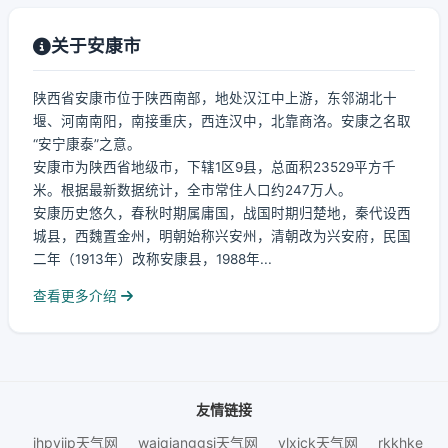
关于安康市
陕西省安康市位于陕西南部，地处汉江中上游，东邻湖北十
堰、河南南阳，南接重庆，西连汉中，北靠商洛。安康之名取
“安宁康泰”之意。
安康市为陕西省地级市，下辖1区9县，总面积23529平方千
米。根据最新数据统计，全市常住人口约247万人。
安康历史悠久，春秋时期属庸国，战国时期归楚地，秦代设西
城县，西魏置金州，明朝始称兴安州，清朝改为兴安府，民国
二年（1913年）改称安康县，1988年...
查看更多介绍
友情链接
jhpyjip天气网
waiqianggsi天气网
ylxjck天气网
rkkhke