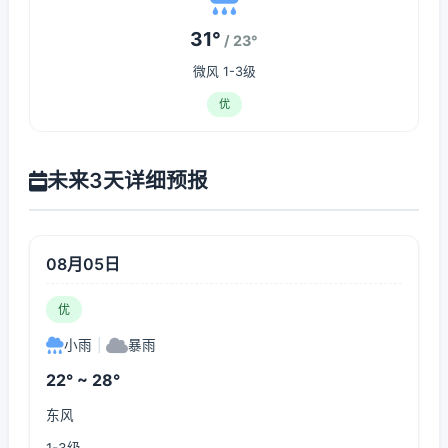
31°
/ 23°
微风 1-3级
优
未来3天详细预报
08月05日
优
小雨
|
暴雨
22° ~ 28°
东风