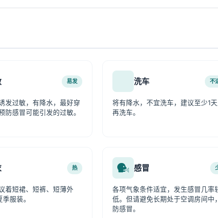
敏
洗车
易发
不
诱发过敏，有降水，最好穿
将有降水，不宜洗车，建议至少1天
预防感冒可能引发的过敏。
再洗车。
衣
感冒
热
议着短裙、短裤、短薄外
各项气象条件适宜，发生感冒几率
夏季服装。
低。但请避免长期处于空调房间中
防感冒。