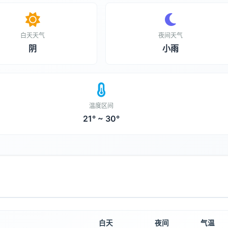
白天天气
夜间天气
阴
小雨
温度区间
21° ~ 30°
白天
夜间
气温