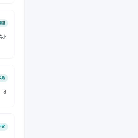
潮湿
请小
风险
，可
不宜