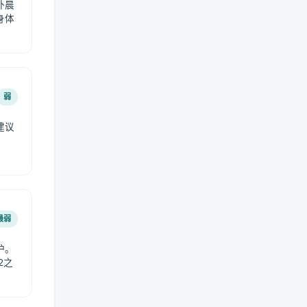
外晨
身体
弱
建议
。
最弱
护。
2之