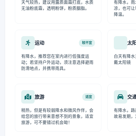
天气较热，建议用露质面霜打底，水质
有降水，雨
无油粉底霜，透明粉饼，粉质胭脂。
凉，也可让
降温。
运动
太
较不宜
有降水，推荐您在室内进行低强度运
白天有降水
动；若坚持户外运动，须注意选择避雨
戴太阳镜
防滑地点，并携带雨具。
旅游
交
适宜
稍热，但是有较弱降水和微风作伴，会
有降水，路
给您的旅行带来意想不到的景象，适宜
故易发期，
旅游，可不要错过机会呦！