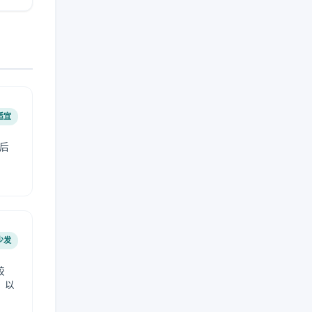
适宜
后
少发
较
，以