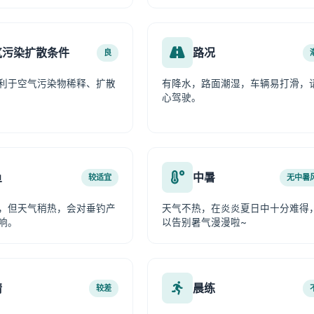
气污染扩散条件
路况
良
利于空气污染物稀释、扩散
有降水，路面潮湿，车辆易打滑，
心驾驶。
鱼
中暑
较适宜
无中暑
，但天气稍热，会对垂钓产
天气不热，在炎炎夏日中十分难得
响。
以告别暑气漫漫啦~
情
晨练
较差