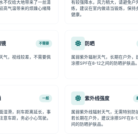
水不仅给大地带来了一丝清
有较强降水，风力稍大，请避免户
较高气温带来的烦躁心绪降
练，建议在室内做适当锻炼，保持
健康。
阳镜
防晒
不需要
天气，视线较差，不需要佩
属弱紫外辐射天气，长期在户外，
涂擦SPF在8-12之间的防晒护肤品
通
紫外线强度
一般
面湿滑，刹车距离延长，事
属弱紫外线辐射天气，无需特别防
注意车距，务必小心驾驶。
若长期在户外，建议涂擦SPF在8-1
间的防晒护肤品。