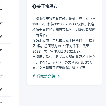
关于宝鸡市
°
宝鸡市位于陕西省西部，地处东经106°18′～
0°
108°02′，北纬33°35′～35°06′之间。其名
称源于唐代的凤翔府宝鸡县，因境内有鸡峰
山而得名。
0°
作为地级市，宝鸡市隶属于陕西省，下辖3
区9县，总面积为18172平方千米，截至
0°
2022年末，常住人口约332.1万人。
宝鸡历史悠久，是华夏文明的重要发祥地之
一，早在公元前762年秦文公就在此建都。
°
周、秦王朝曾在这里崛起，留下了丰...
查看完整介绍
2°
0°
°