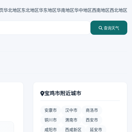
页
华北地区
东北地区
华东地区
华南地区
华中地区
西南地区
西北地区
查询天气
宝鸡市附近城市
安康市
汉中市
商洛市
铜川市
渭南市
西安市
咸阳市
西咸新区
延安市