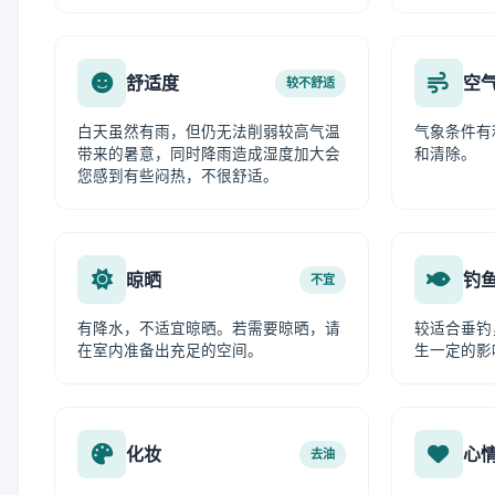
舒适度
空
较不舒适
白天虽然有雨，但仍无法削弱较高气温
气象条件有
带来的暑意，同时降雨造成湿度加大会
和清除。
您感到有些闷热，不很舒适。
晾晒
钓
不宜
有降水，不适宜晾晒。若需要晾晒，请
较适合垂钓
在室内准备出充足的空间。
生一定的影
化妆
心
去油